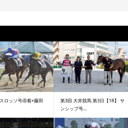
スロッソ号④着×藤田
第3回 大井競馬 第3日【1R】 サ
ンシップ号...