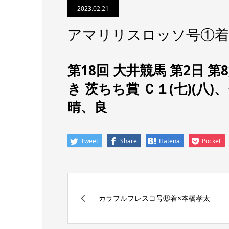
2023.02.21
アマリリスロッソ号①着
第18回 大井競馬 第2日 第
き
茨ちち賞 Ｃ１(七)(八)
、
晴、良
Tweet
Share
Hatena
Pocket
カラフルフレスコ号⑧着×本橋孝太