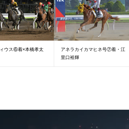
ィウス⑥着×本橋孝太
アネラカイカマヒネ号⑦着・江
里口裕輝