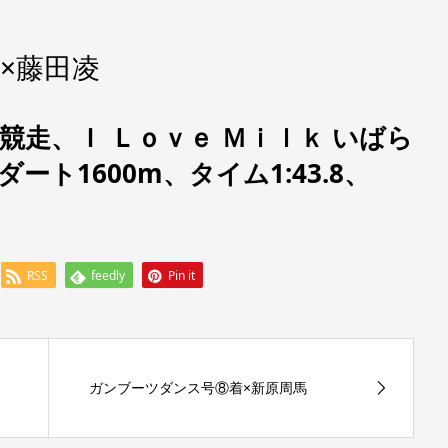
×藤田凌
8競走、
Ｉ Ｌｏｖｅ Ｍｉｌｋ いばら
ダート1600m、タイム1:43.8、
RSS
feedly
Pin it
ガンブーツダンス号⑧着×新原周馬