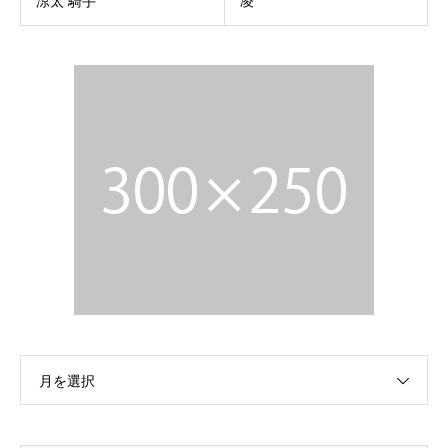
涼太 騎手
凌
月を選択