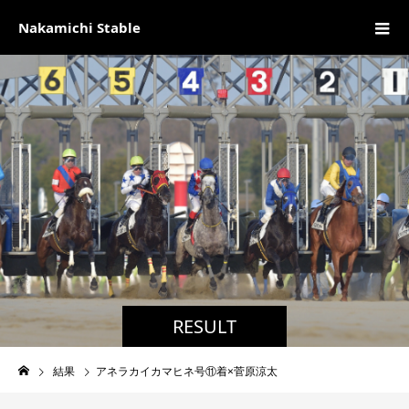
Nakamichi Stable
RESULT
結果
アネラカイカマヒネ号⑪着×菅原涼太