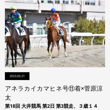
2023.02.21
アネラカイカマヒネ号⑪着×菅原涼
太
第18回 大井競馬 第2日 第3競走、
３歳１４