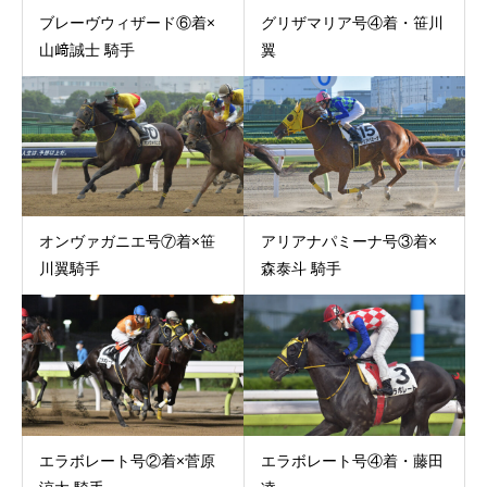
ブレーヴウィザード⑥着×
グリザマリア号④着・笹川
山﨑誠士 騎手
翼
オンヴァガニエ号⑦着×笹
アリアナパミーナ号③着×
川翼騎手
森泰斗 騎手
エラボレート号②着×菅原
エラボレート号④着・藤田