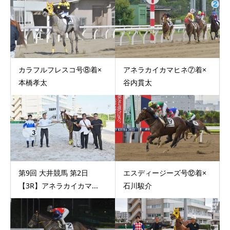
カラフルフレスコ号⑧着×
アネラカイカマヒネ⑦着×
本橋孝太
谷内貫太
第9回 大井競馬 第2日
エスディージーズ号⑫着×
【3R】アネラカイカマ...
石川駿介