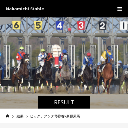
Nakamichi Stable
RESULT
結果
ビッグナアシタ号⑧着×新原周馬