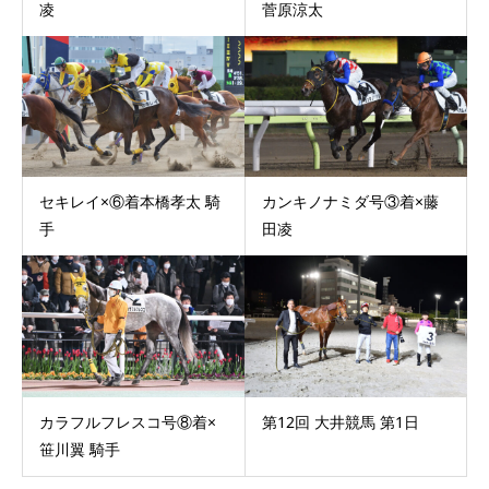
凌
菅原涼太
セキレイ×⑥着本橋孝太 騎
カンキノナミダ号③着×藤
手
田凌
カラフルフレスコ号⑧着×
第12回 大井競馬 第1日
笹川翼 騎手