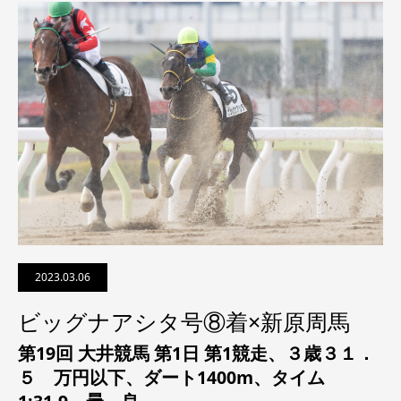
2023.03.06
ビッグナアシタ号⑧着×新原周馬
第19回 大井競馬 第1日 第1競走、
３歳３１．
５ 万円以下
、
ダート1400m、タイム