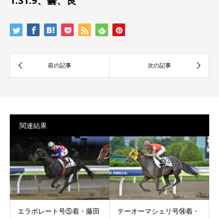
1:31.9、曇、良
関連結果
エラボレート号⑤着・藤田
テーオーマシェリ号⑭着・