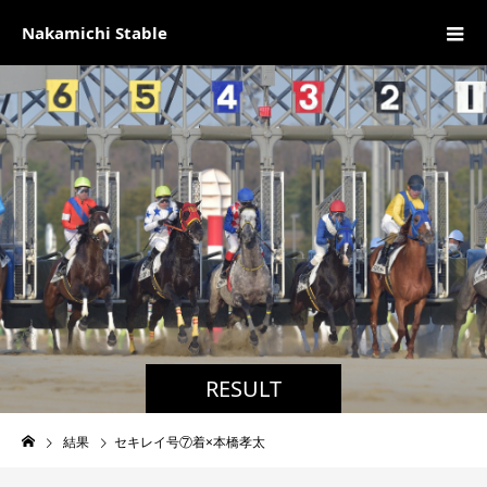
Nakamichi Stable
RESULT
結果
セキレイ号⑦着×本橋孝太