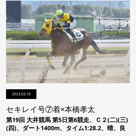
2023.03.10
セキレイ号⑦着×本橋孝太
第19回 大井競馬 第5日第6競走、
Ｃ２(二)(三)
(四)
、
ダート1400m、タイム1:28.2、晴、良