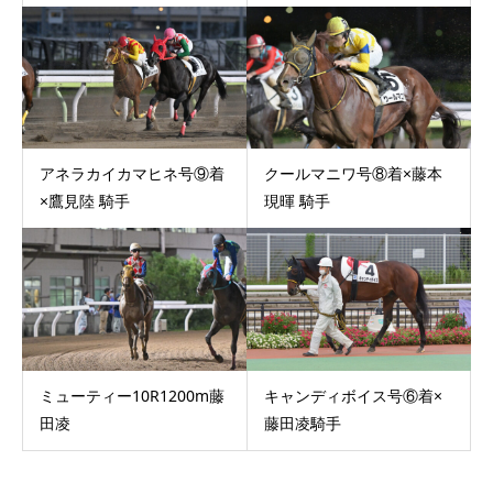
アネラカイカマヒネ号⑨着
クールマニワ号⑧着×藤本
×鷹見陸 騎手
現暉 騎手
ミューティー10R1200m藤
キャンディボイス号⑥着×
田凌
藤田凌騎手