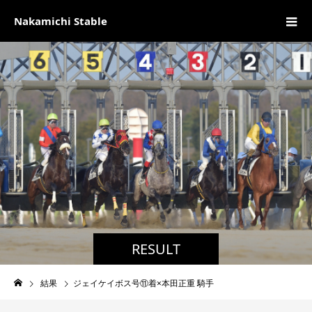
Nakamichi Stable
RESULT
結果
ジェイケイボス号⑪着×本田正重 騎手