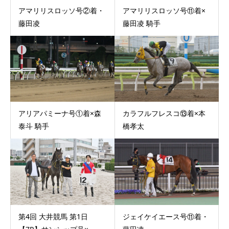
アマリリスロッソ号②着・
アマリリスロッソ号⑪着×
藤田凌
藤田凌 騎手
アリアパミーナ号①着×森
カラフルフレスコ⑬着×本
泰斗 騎手
橋孝太
第4回 大井競馬 第1日
ジェイケイエース号⑪着・