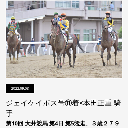
2022.09.08
ジェイケイボス号⑪着×本田正重 騎
手
第10回 大井競馬 第4日 第5競走、
３歳２７９