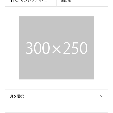
【7R】サンシップ号×...
藤田凌
月を選択