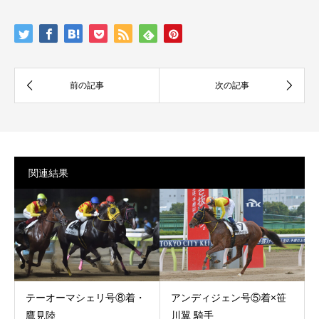
関連結果
テーオーマシェリ号⑧着・
アンディジェン号⑤着×笹
鷹見陸
川翼 騎手