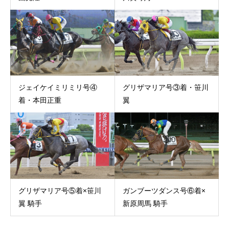
ジェイケイミリミリ号④
グリザマリア号③着・笹川
着・本田正重
翼
グリザマリア号⑤着×笹川
ガンブーツダンス号⑥着×
翼 騎手
新原周馬 騎手