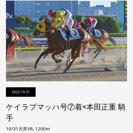
2022.10.31
ケイラブマッハ号⑦着×本田正重 騎
手
10/31大井3R, 1200m