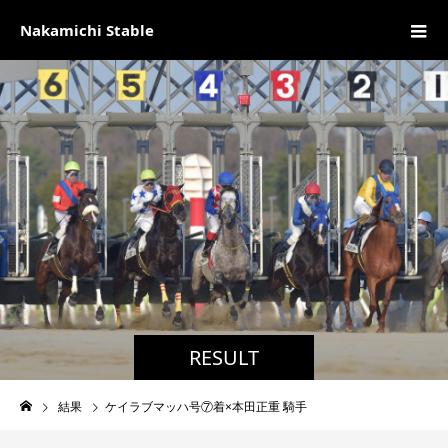
Nakamichi Stable
RESULT
結果
ケイラブマッハ号⑦着×本田正重 騎手