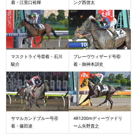
着・江里口裕輝
ング西啓太
マスクトライ号⑫着・石川
ブレーヴウィザード号⑥
駿介
着・御神本訓史
サマルカンドブルー号④
4R1200mディーヴァドリ
着・藤田凌
ーム矢野貴之