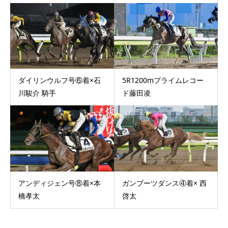
ダイリンウルフ号⑥着×石
5R1200mプライムレコー
川駿介 騎手
ド藤田凌
アンディジェン号⑧着×本
ガンブーツダンス④着× 西
橋孝太
啓太