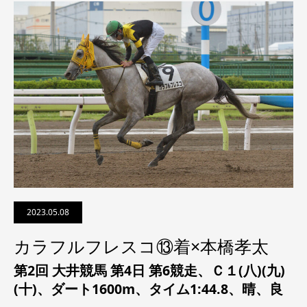
2023.05.08
カラフルフレスコ⑬着×本橋孝太
第2回 大井競馬 第4日 第6競走、
Ｃ１(八)(九)
(十)
、ダート1600m、タイム1:44.8、晴、良