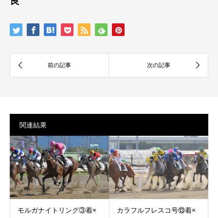
良
関連結果
モルガナイトリング③着×
カラフルフレスコ号⑬着×