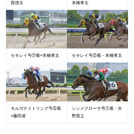
西啓太
本橋孝太
セキレイ号⑦着×本橋孝太
セキレイ号②着・本橋孝太
モルガナイトリング号⑤着
シンメクローサ号①着・矢
×藤田凌
野貴之