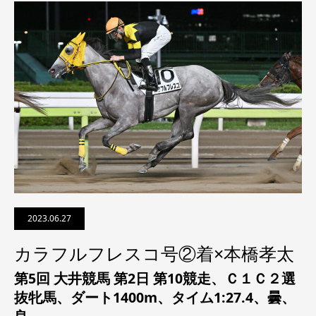
2023.06.27
カラフルフレスコ号②着×本橋孝太
第5回 大井競馬 第2日 第10競走、
Ｃ１Ｃ２選
抜牝馬
、ダート1400m、タイム1:27.4、曇、