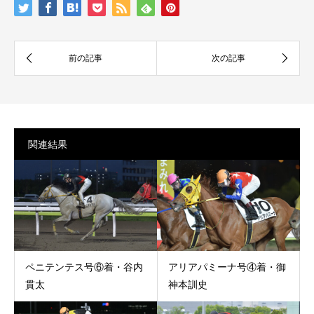
関連結果
ペニテンテス号⑥着・谷内
アリアパミーナ号④着・御
貫太
神本訓史