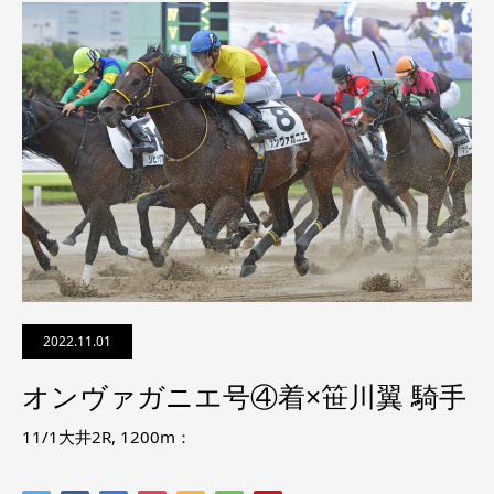
2022.11.01
オンヴァガニエ号④着×笹川翼 騎手
11/1大井2R, 1200m：