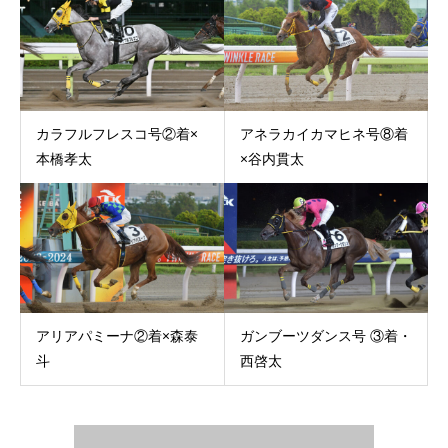
カラフルフレスコ号②着×
アネラカイカマヒネ号⑧着
本橋孝太
×谷内貫太
アリアパミーナ②着×森泰
ガンブーツダンス号 ③着・
斗
西啓太