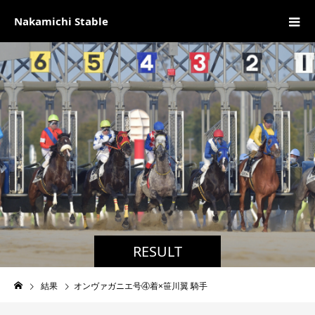
Nakamichi Stable
RESULT
結果
オンヴァガニエ号④着×笹川翼 騎手