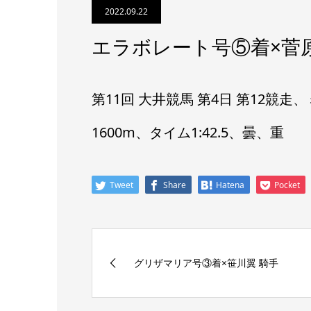
2022.09.22
エラボレート号⑤着×菅
第11回 大井競馬 第4日 第12競
1600m、タイム1:42.5、曇、重
Tweet
Share
Hatena
Pocket
グリザマリア号③着×笹川翼 騎手