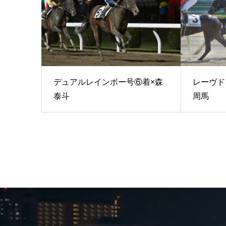
デュアルレインボー号⑥着×森
レーヴド
泰斗
周馬