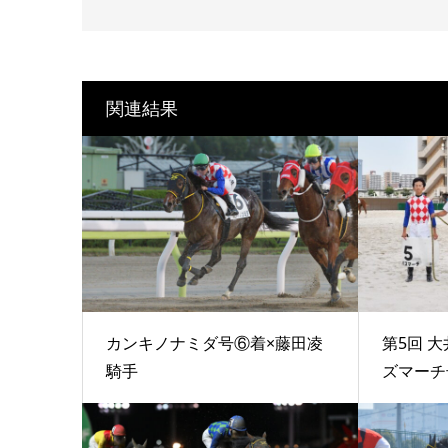
関連結果
カンキノナミダ号⑥着×藤田凌
第5回 大
騎手
ズマーチ号