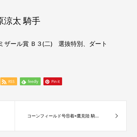
原涼太 騎手
走、ミザール賞 Ｂ３(二) 選抜特別、ダート
RSS
feedly
Pin it
コーンフィールド号⑪着×鷹見陸 騎...