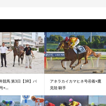
井競馬 第3日【3R】バ
アネラカイカマヒネ号④着×鷹
×...
見陸 騎手