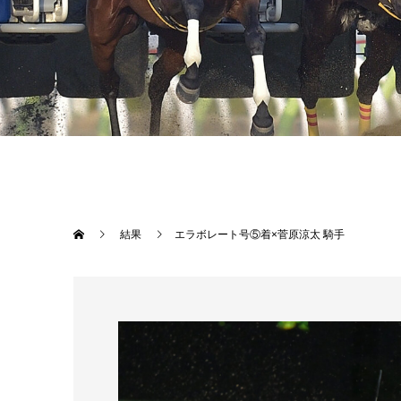
結果
エラボレート号⑤着×菅原涼太 騎手