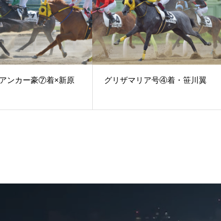
アンカー豪⑦着×新原
グリザマリア号④着・笹川翼