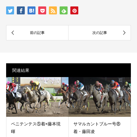
関連結果
ペニテンテス⑤着×藤本現
サマルカントブルー号⑧
暉
着・藤田凌