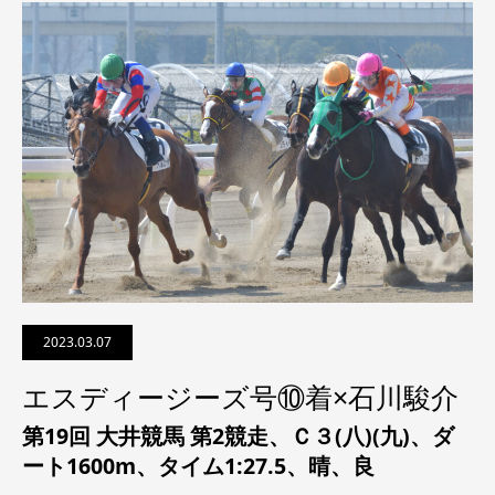
2023.03.07
エスディージーズ号⑩着×石川駿介
第19回 大井競馬 第2競走、
Ｃ３(八)(九)
、
ダ
ート1600m、タイム1:27.5、晴、良