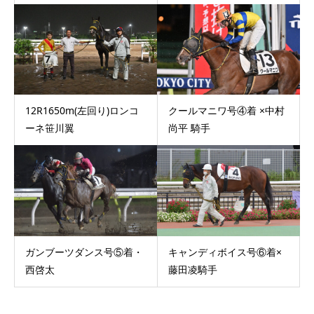
12R1650m(左回り)ロンコ
クールマニワ号④着 ×中村
ーネ笹川翼
尚平 騎手
ガンブーツダンス号⑤着・
キャンディボイス号⑥着×
西啓太
藤田凌騎手