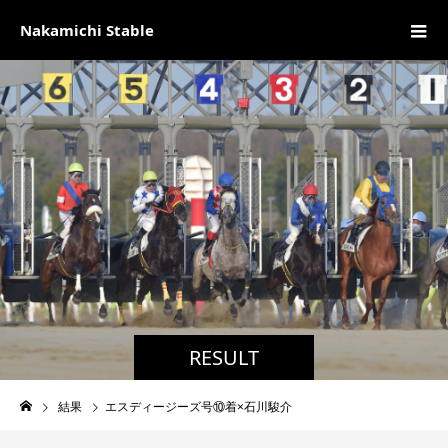
Nakamichi Stable
RESULT
結果
エスディージーズ号⑩着×石川駿介