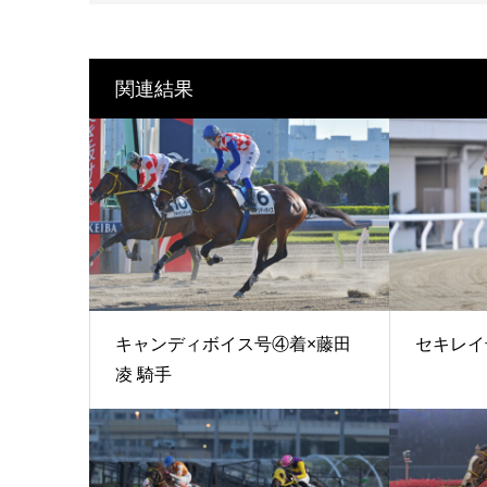
関連結果
キャンディボイス号④着×藤田
セキレイ
凌 騎手