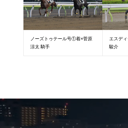
ノーズトゥテール号①着×菅原
エスディ
涼太 騎手
駿介