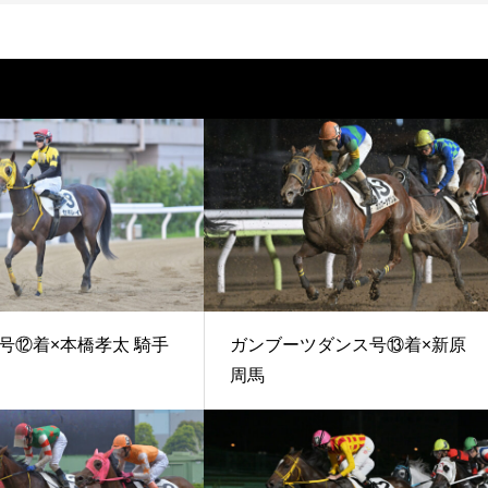
号⑫着×本橋孝太 騎手
ガンブーツダンス号⑬着×新原
周馬