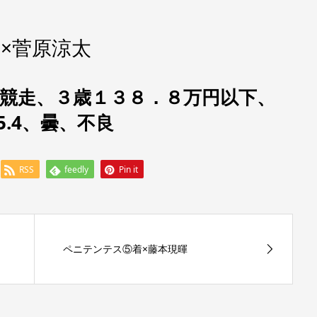
×菅原涼太
3競走、
３歳１３８．８万円以下
、
5.4、曇、不良
RSS
feedly
Pin it
ペニテンテス⑤着×藤本現暉