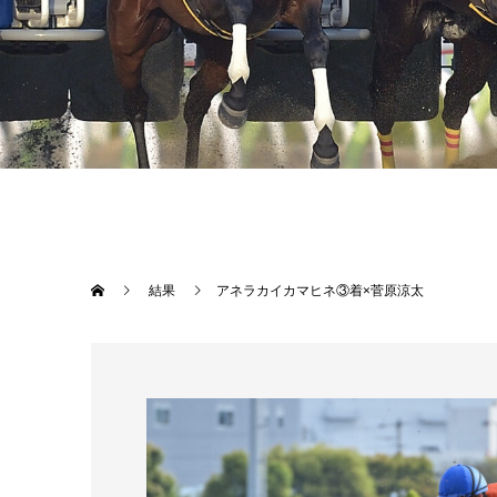
結果
アネラカイカマヒネ③着×菅原涼太