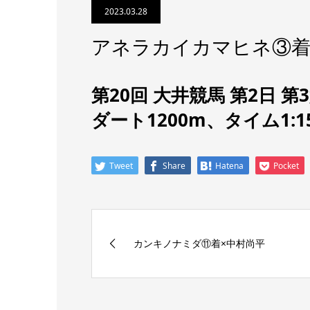
2023.03.28
アネラカイカマヒネ③着
第20回 大井競馬 第2日 第
ダート1200m、タイム1:1
Tweet
Share
Hatena
Pocket
カンキノナミダ⑪着×中村尚平