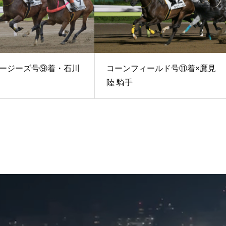
ージーズ号⑨着・石川
コーンフィールド号⑪着×鷹見
陸 騎手