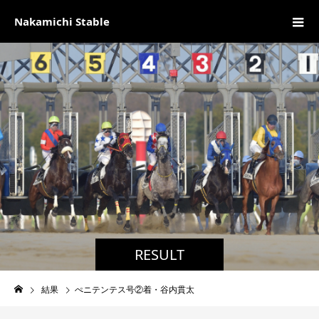
Nakamichi Stable
RESULT
結果
ぺニテンテス号②着・谷内貫太