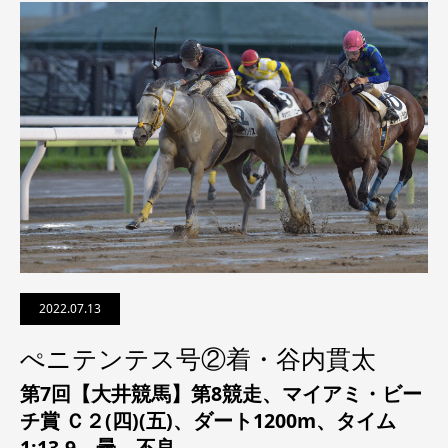
2022.07.13
ぺニテンテス号②着・谷内貫太
第7回【大井競馬】第8競走、
マイアミ・ビー
チ賞 Ｃ２(四)(五)
、
ダート1200m、タイム
1:13.9、曇、不良