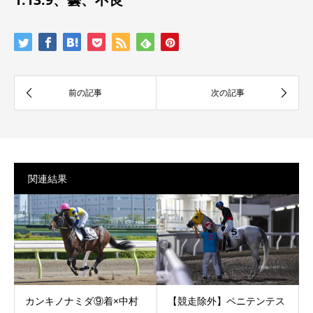
関連結果
カンキノナミダ⑨着×中村
【競走除外】ペニテンテス