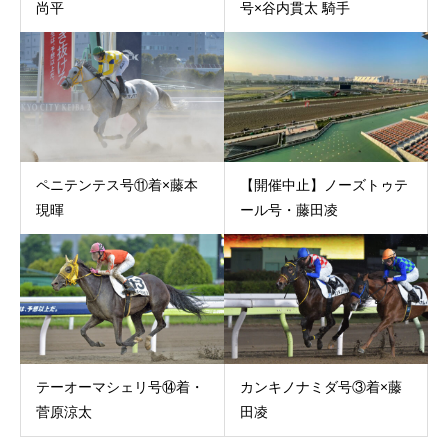
尚平
号×谷内貫太 騎手
ペニテンテス号⑪着×藤本
【開催中止】ノーズトゥテ
現暉
ール号・藤田凌
テーオーマシェリ号⑭着・
カンキノナミダ号③着×藤
菅原涼太
田凌