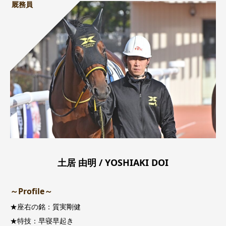
厩務員
土居 由明 / YOSHIAKI DOI
～Profile～
★座右の銘：質実剛健
★特技：早寝早起き