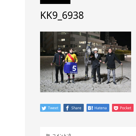
KK9_6938
Tweet
Share
Hatena
Pocket
コメント:
0