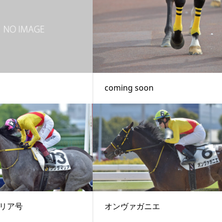
coming soon
リア号
オンヴァガニエ