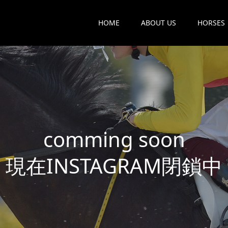
HOME
ABOUT US
HORSES
c
o
m
m
i
n
g
s
o
o
n
現
在
I
N
S
T
A
G
R
A
M
閉
鎖
中